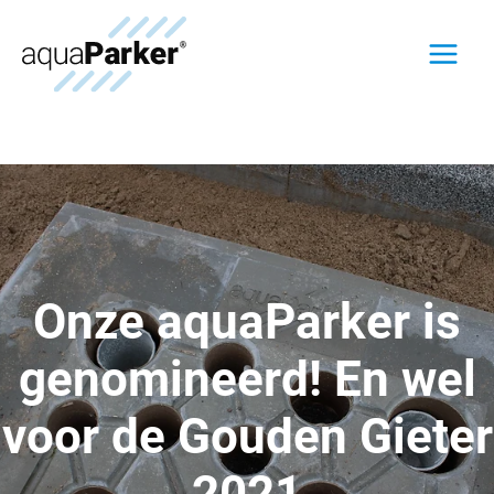
Ga
naar
Main
de
inhoud
Menu
Onze aquaParker is
genomineerd! En wel
voor de Gouden Gieter
2021