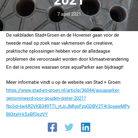
7 april 2021
De vakbladen Stad+Groen en de Hovenier gaan voor de
tweede maal op zoek naar vakmensen die creatieve,
praktische oplossingen hebben voor de alledaagse
problemen die veroorzaakt worden door klimaatverandering.
En dat is precies waaraan onze aquaParker aan bijdraagt!
Meer informatie vindt u op de website van Stad + Groen:
https://www.stad-en-groen.nl/article/36044/aquaparker-
genomineerd-voor-gouden-gieter-2021?
fbclid=IwAR2VKB349TTI_vtJcJMlgsFzgGDBV2T4r3qxawMPy
BI0jtxH-kSsBfQezVY