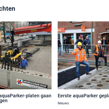
ichten
Eerste aquaParker gepla
e aquaParker-platen gaan
rgen
Nieuws