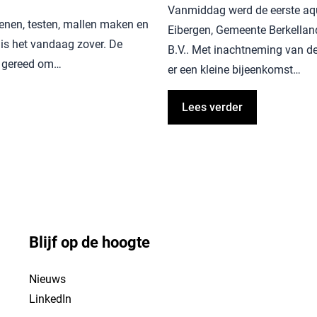
Vanmiddag werd de eerste aqu
enen, testen, mallen maken en
Eibergen, Gemeente Berkella
 is het vandaag zover. De
B.V.. Met inachtneming van d
n gereed om…
er een kleine bijeenkomst…
Lees verder
Blijf op de hoogte
Nieuws
LinkedIn